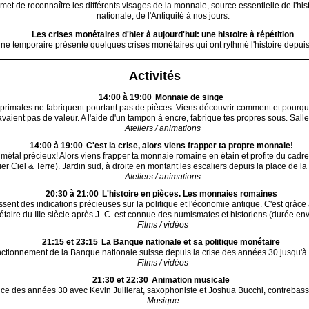
rmet de reconnaître les différents visages de la monnaie, source essentielle de l'his
nationale, de l'Antiquité à nos jours.
Les crises monétaires d'hier à aujourd'hui: une histoire à répétition
rine temporaire présente quelques crises monétaires qui ont rythmé l'histoire depuis 
Activités
14:00 à 19:00
Monnaie de singe
primates ne fabriquent pourtant pas de pièces. Viens découvrir comment et pourqu
vaient pas de valeur. A l'aide d'un tampon à encre, fabrique tes propres sous. Sall
Ateliers / animations
14:00 à 19:00
C'est la crise, alors viens frapper ta propre monnaie!
e métal précieux! Alors viens frapper ta monnaie romaine en étain et profite du cadr
lier Ciel & Terre). Jardin sud, à droite en montant les escaliers depuis la place de l
Ateliers / animations
20:30 à 21:00
L'histoire en pièces. Les monnaies romaines
nt des indications précieuses sur la politique et l'économie antique. C'est grâce à
taire du IIIe siècle après J.-C. est connue des numismates et historiens (durée env
Films / vidéos
21:15 et 23:15
La Banque nationale et sa politique monétaire
fonctionnement de la Banque nationale suisse depuis la crise des années 30 jusqu'à 
Films / vidéos
21:30 et 22:30
Animation musicale
e des années 30 avec Kevin Juillerat, saxophoniste et Joshua Bucchi, contrebassis
Musique