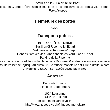
22:00 et 23:30
La crise de 1929
que sur la Grande Dépression, la musique et les photos vous aideront à vous plong
Films / vidéos
Fermeture des portes
02h00
Transports publics
Bus 1+2 arrêt Rue Neuve
Bus 8 arrêt Riponne-M. Béjart
Métro m2 arrêt Riponne-M. Béjart
Départ et arrivée des lignes spéciales Nord, Lac et Tridel
Parking de la Riponne
accès par la cour nord depuis la place de la Riponne. Prendre l’ascenseur réserv
uite l'ascenseur jusqu’au niveau 3. Le Musée monétaire est situé à droite, à côté 
universitaire (BCU). Son accès est de plein pied.
Adresse
Palais de Rumine
Place de la Riponne 6
1014 Lausanne
+41 21 316 39 90
musee.monetaire@vd.ch
http://www.musees-vd.ch/fr/musee-monetaire