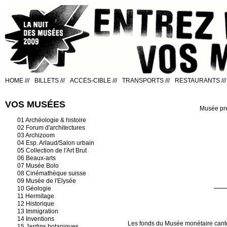
HOME
///
BILLETS
///
ACCÈS-CIBLE
///
TRANSPORTS
///
RESTAURANTS
///
VOS MUSÉES
Musée pr
01 Archéologie & histoire
02 Forum d'architectures
03 Archizoom
04 Esp. Arlaud/Salon urbain
05 Collection de l'Art Brut
06 Beaux-arts
07 Musée Bolo
08 Cinémathèque suisse
09 Musée de l'Elysée
10 Géologie
11 Hermitage
12 Historique
13 Immigration
14 Inventions
Les fonds du Musée monétaire canto
15 Jardins botaniques