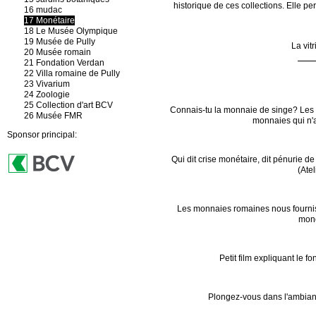
historique de ces collections. Elle pe
16 mudac
17 Monétaire
18 Le Musée Olympique
19 Musée de Pully
La vit
20 Musée romain
21 Fondation Verdan
22 Villa romaine de Pully
23 Vivarium
24 Zoologie
25 Collection d'art BCV
Connais-tu la monnaie de singe? Les 
26 Musée FMR
monnaies qui n'a
Sponsor principal:
Qui dit crise monétaire, dit pénurie d
(Ate
Les monnaies romaines nous fournisse
moné
Petit film expliquant le 
Plongez-vous dans l'ambianc