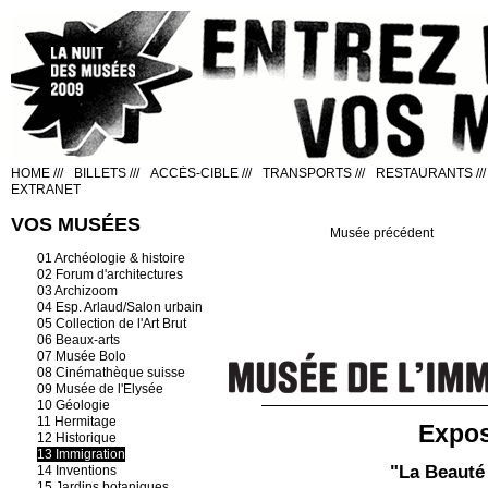
HOME
///
BILLETS
///
ACCÈS-CIBLE
///
TRANSPORTS
///
RESTAURANTS
///
EXTRANET
VOS MUSÉES
Musée précédent
01 Archéologie & histoire
02 Forum d'architectures
03 Archizoom
04 Esp. Arlaud/Salon urbain
05 Collection de l'Art Brut
06 Beaux-arts
07 Musée Bolo
08 Cinémathèque suisse
09 Musée de l'Elysée
10 Géologie
11 Hermitage
Expos
12 Historique
13 Immigration
"La Beauté 
14 Inventions
15 Jardins botaniques