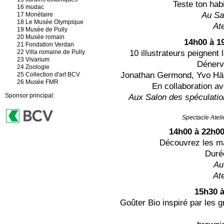
Teste ton habi
16 mudac
Au Sa
17 Monétaire
18 Le Musée Olympique
Ate
19 Musée de Pully
20 Musée romain
14h00 à 1
21 Fondation Verdan
22 Villa romaine de Pully
10 illustrateurs peignent
23 Vivarium
Dénerv
24 Zoologie
Jonathan Germond, Yvo Hähl
25 Collection d'art BCV
26 Musée FMR
En collaboration av
Sponsor principal:
Aux Salon des spéculatio
Spectacle
Ateli
14h00 à 22h0
Découvrez les m
Duré
Au
Ate
15h30 
Goûter Bio inspiré par les 