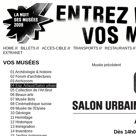
HOME
///
BILLETS
///
ACCÈS-CIBLE
///
TRANSPORTS
///
RESTAURANTS
///
EXTRANET
VOS MUSÉES
Musée précédent
01 Archéologie & histoire
02 Forum d'architectures
03 Archizoom
04 Esp. Arlaud/Salon urbain
05 Collection de l'Art Brut
06 Beaux-arts
07 Musée Bolo
08 Cinémathèque suisse
09 Musée de l'Elysée
10 Géologie
11 Hermitage
12 Historique
13 Immigration
14 Inventions
Dès 14h0
15 Jardins botaniques